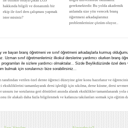
ile birlikte ortaya çıkan LGS
gerekmektedir. Bu yolda akademik
hakkında bilgili ve donanımlı bir
anlamda size yön verecek branş
ekip ile özel ders çalışması yapmak
öğretmeni arkadaşlarımız
ister misiniz?
problemlerinize çözüm oluyor...
y ve bayan branş öğretmeni ve sınıf öğretmeni arkadaşlarla kurmuş olduğumuz 
z. Uzman sınıf öğretmenlerimiz ilkokul derslerine yardımcı olurken branş öğr
s programları ile sizlere yardımcı olmaktalar... Sizde Beylikdüzünde özel der
m bulmak için sorularınızı bize sorabilirsiniz...
tarafından verilen özel derste öğrenci düzeyine göre konu hazırlanır ve öğrencini
 eksikliklerini tamamlayarak dersi işlediği için sıkılma, derse küsme, dersi sevmem
er unsuru ise sorularına geri dönütleri anında alarak eksiklikler tamamlanarak yol
konu ile alakalı daha fazla bilgilenmek ve kafanıza takılanları sormak için eğitim d