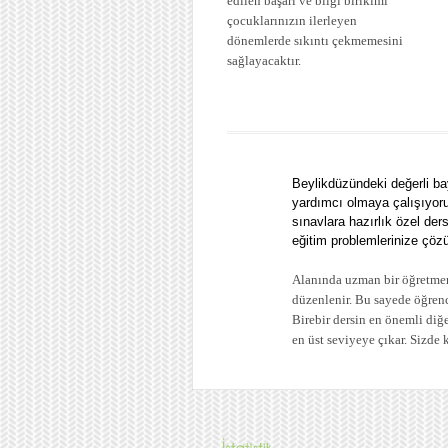
edilen başarı ve bilgi birikimi
çocuklarınızın ilerleyen
dönemlerde sıkıntı çekmemesini
sağlayacaktır.
Beylikdüzündeki değerli ba
yardımcı olmaya çalışıyoru
sınavlara hazırlık özel der
eğitim problemlerinize çözü
Alanında uzman bir öğretmen 
düzenlenir. Bu sayede öğrenci
Birebir dersin en önemli diğ
en üst seviyeye çıkar. Sizde 